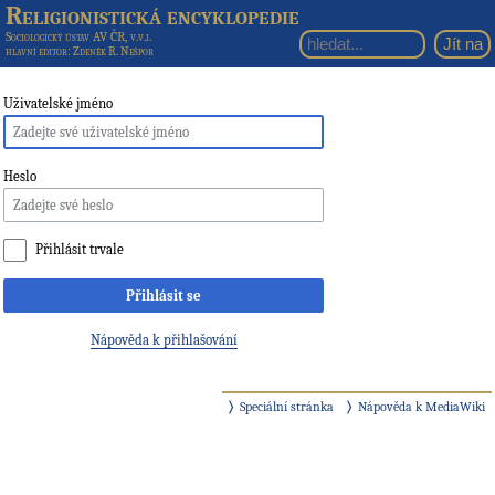
Religionistická encyklopedie
Sociologický ústav AV ČR, v.v.i.
hlavní editor
: Zdeněk R. Nešpor
Uživatelské jméno
Heslo
Přihlásit trvale
Přihlásit se
Nápověda k přihlašování
Speciální stránka
Nápověda k MediaWiki