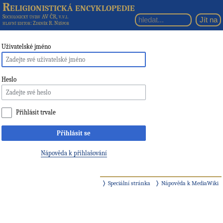
Religionistická encyklopedie
Sociologický ústav AV ČR, v.v.i.
hlavní editor
: Zdeněk R. Nešpor
Uživatelské jméno
Heslo
Přihlásit trvale
Přihlásit se
Nápověda k přihlašování
Speciální stránka
Nápověda k MediaWiki