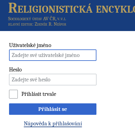
Religionistická encykl
Sociologický ústav AV ČR, v.v.i.
hlavní editor
: Zdeněk R. Nešpor
Uživatelské jméno
Heslo
Přihlásit trvale
Přihlásit se
Nápověda k přihlašování