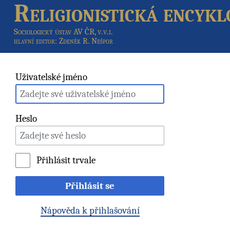
Religionistická encykl
Sociologický ústav AV ČR, v.v.i.
hlavní editor
: Zdeněk R. Nešpor
Uživatelské jméno
Heslo
Přihlásit trvale
Přihlásit se
Nápověda k přihlašování