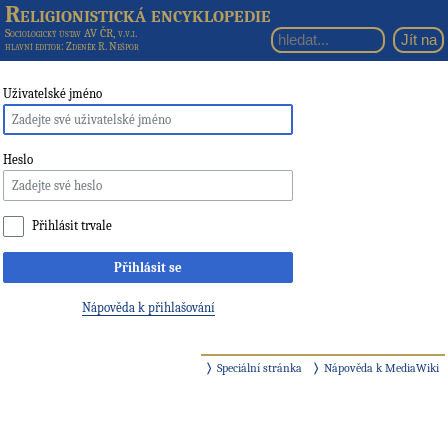
Religionistická encyklopedie
Sociologický ústav AV ČR, v.v.i.
hlavní editor
: Zdeněk R. Nešpor
Uživatelské jméno
Heslo
Přihlásit trvale
Přihlásit se
Nápověda k přihlašování
Speciální stránka
Nápověda k MediaWiki