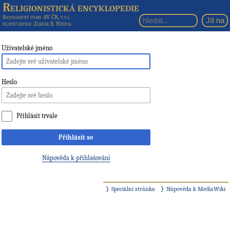
Religionistická encyklopedie
Sociologický ústav AV ČR, v.v.i.
hlavní editor
: Zdeněk R. Nešpor
Uživatelské jméno
Heslo
Přihlásit trvale
Přihlásit se
Nápověda k přihlašování
Speciální stránka
Nápověda k MediaWiki