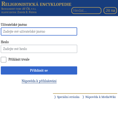
Religionistická encyklopedie
Sociologický ústav AV ČR, v.v.i.
hlavní editor
: Zdeněk R. Nešpor
Uživatelské jméno
Heslo
Přihlásit trvale
Přihlásit se
Nápověda k přihlašování
Speciální stránka
Nápověda k MediaWiki