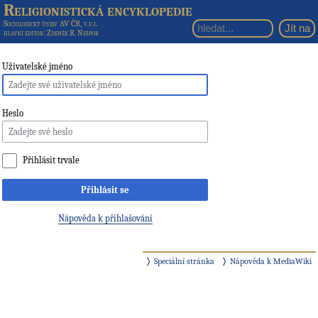
Religionistická encyklopedie
Sociologický ústav AV ČR, v.v.i.
hlavní editor
: Zdeněk R. Nešpor
Uživatelské jméno
Heslo
Přihlásit trvale
Přihlásit se
Nápověda k přihlašování
Speciální stránka
Nápověda k MediaWiki