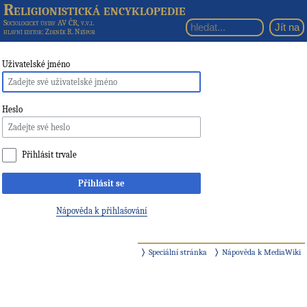
Religionistická encyklopedie
Sociologický ústav AV ČR, v.v.i.
hlavní editor
: Zdeněk R. Nešpor
Uživatelské jméno
Heslo
Přihlásit trvale
Přihlásit se
Nápověda k přihlašování
Speciální stránka
Nápověda k MediaWiki