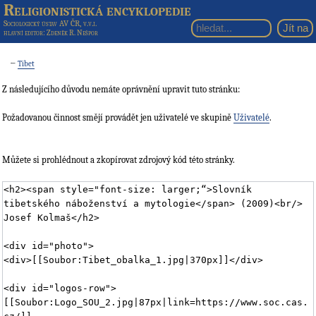
Religionistická encyklopedie
Sociologický ústav AV ČR, v.v.i.
hlavní editor
: Zdeněk R. Nešpor
←
Tibet
Z následujícího důvodu nemáte oprávnění upravit tuto stránku:
Požadovanou činnost smějí provádět jen uživatelé ve skupině
Uživatelé
.
Můžete si prohlédnout a zkopírovat zdrojový kód této stránky.