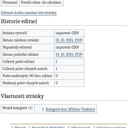
Přesunutí
Povolit všem (do odvolání)
Zobrazit knihu zamčení této stránky.
Historie editací
Stránku vytvořil
imported>ZRN
Datum založení stránky
24. 10. 2024, 19:39
Naposledy editoval
imported>ZRN
Datum poslední editace
24. 10. 2024, 19:39
Celkový počet editací
1
Celkový počet různých autorů
1
Počet nedávných (90 dní) editací
0
Nedávný počet různých autorů
0
Vlastnosti stránky
Skrytá kategorie (1)
Kategorie:Aut: Miltner Vladimír
Historie
Nápověda k MediaWiki
Odkazuje sem
Informace o stránce