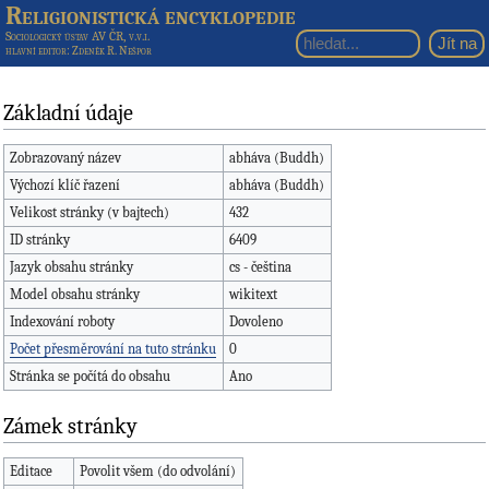
Religionistická encyklopedie
Sociologický ústav AV ČR, v.v.i.
hlavní editor
: Zdeněk R. Nešpor
Základní údaje
Zobrazovaný název
abháva (Buddh)
Výchozí klíč řazení
abháva (Buddh)
Velikost stránky (v bajtech)
432
ID stránky
6409
Jazyk obsahu stránky
cs - čeština
Model obsahu stránky
wikitext
Indexování roboty
Dovoleno
Počet přesměrování na tuto stránku
0
Stránka se počítá do obsahu
Ano
Zámek stránky
Editace
Povolit všem (do odvolání)