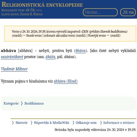
Religionistická encyklopedie
Sociologický ústav AV ČR, v.v.i.
hlavní editor
: Zdeněk R. Nešpor
Verze z 24. 10. 2024, 19:39, kterou vytvořil
imported>ZRN
(přidán Slovník buddhismu)
(rozdíl) ← Starší verze | zobrazit aktuální verzi (rozdíl) | Novější verze → (rozdíl)
abháva
[abhāva] – nebytí, protiva bytí (
bháva
). Jako čisté nebytí vykládali
sautrántikové
prostor (san.
ákáša
, pál.
ákása
).
Vladimír Miltner
Význam pojmu v hinduismu viz
abháva (Hind)
Kategorie
:
Buddhismus
Historie
Nápověda k MediaWiki
Odkazuje sem
Informace o stránce
Stránka byla naposledy editována 24. 10. 2024 v 19:39.