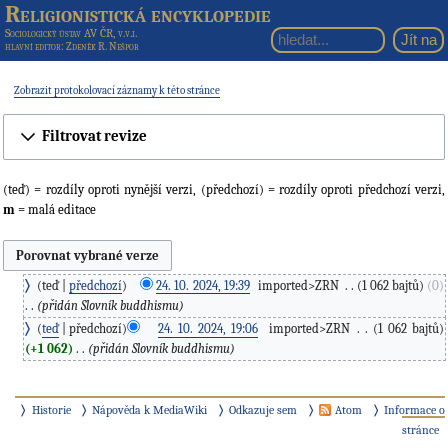
Religionistická encyklopedie
Sociologický ústav AV ČR, v.v.i.
hlavní editor
: Zdeněk R. Nešpor
Zobrazit protokolovací záznamy k této stránce
Filtrovat revize
(teď) = rozdíly oproti nynější verzi, (předchozí) = rozdíly oproti předchozí verzi,
m
= malá editace
teď
předchozí
24. 10. 2024, 19:39
‎
imported>ZRN
‎
1 062 bajtů
0
přidán Slovník buddhismu
teď
předchozí
24. 10. 2024, 19:06
‎
imported>ZRN
‎
1 062 bajtů
+1 062
‎
přidán Slovník buddhismu
Historie
Nápověda k MediaWiki
Odkazuje sem
Atom
Informace o
stránce