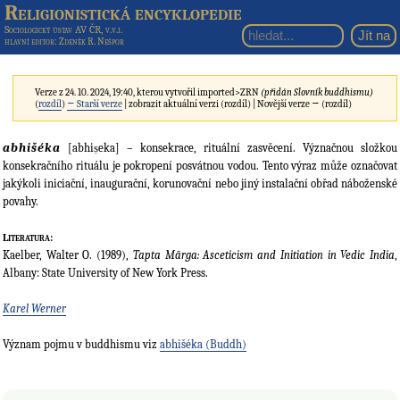
Religionistická encyklopedie
Sociologický ústav AV ČR, v.v.i.
hlavní editor
: Zdeněk R. Nešpor
Verze z 24. 10. 2024, 19:40, kterou vytvořil
imported>ZRN
(přidán Slovník buddhismu)
(
rozdíl
)
← Starší verze
| zobrazit aktuální verzi (rozdíl) | Novější verze → (rozdíl)
abhišéka
[abhiṣeka] – konsekrace, rituální zasvěcení. Význačnou složkou
konsekračního rituálu je pokropení posvátnou vodou. Tento výraz může označovat
jakýkoli iniciační, inaugurační, korunovační nebo jiný instalační obřad náboženské
povahy.
Literatura:
Kaelber, Walter O. (1989),
Tapta Mārga: Asceticism and Initiation in Vedic India
,
Albany: State University of New York Press.
Karel Werner
Význam pojmu v buddhismu viz
abhišéka (Buddh)