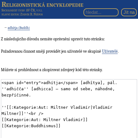
Religionistická encyklopedie
Sociologický ústav AV ČR, v.v.i.
hlavní editor
: Zdeněk R. Nešpor
←
adhítja (Buddh)
Z následujícího důvodu nemáte oprávnění upravit tuto stránku:
Požadovanou činnost smějí provádět jen uživatelé ve skupině
Uživatelé
.
Můžete si prohlédnout a zkopírovat zdrojový kód této stránky.