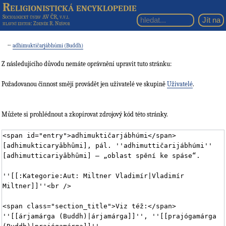
Religionistická encyklopedie
Sociologický ústav AV ČR, v.v.i.
hlavní editor
: Zdeněk R. Nešpor
←
adhimuktičarjábhúmi (Buddh)
Z následujícího důvodu nemáte oprávnění upravit tuto stránku:
Požadovanou činnost smějí provádět jen uživatelé ve skupině
Uživatelé
.
Můžete si prohlédnout a zkopírovat zdrojový kód této stránky.