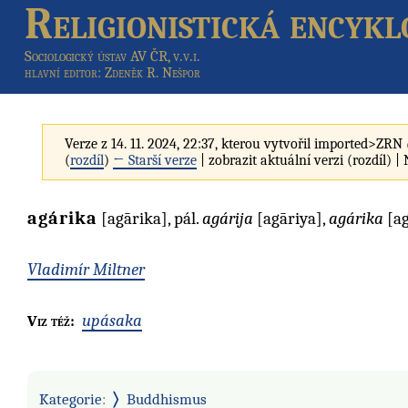
Religionistická encykl
Sociologický ústav AV ČR, v.v.i.
hlavní editor
: Zdeněk R. Nešpor
Verze z 14. 11. 2024, 22:37, kterou vytvořil
imported>ZRN
(
rozdíl
)
← Starší verze
| zobrazit aktuální verzi (rozdíl) |
agárika
[agārika], pál.
agárija
[agāriya],
agárika
[ag
Vladimír Miltner
upásaka
Viz též:
Kategorie
:
Buddhismus