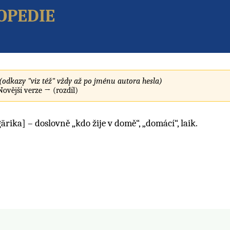
opedie
(odkazy "viz též" vždy až po jménu autora hesla)
 Novější verze → (rozdíl)
ārika] – doslovně „kdo žije v domě“, „domácí“, laik.