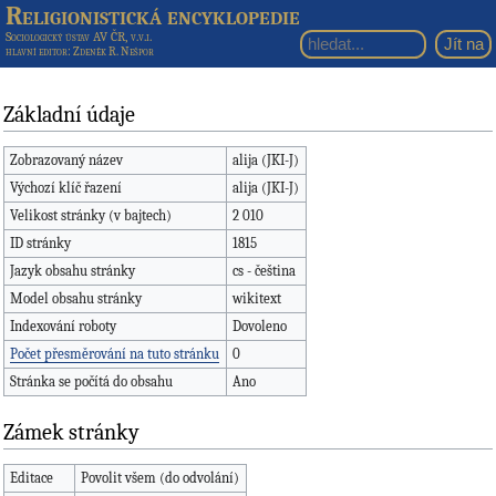
Religionistická encyklopedie
Sociologický ústav AV ČR, v.v.i.
hlavní editor
: Zdeněk R. Nešpor
Základní údaje
Zobrazovaný název
alija (JKI-J)
Výchozí klíč řazení
alija (JKI-J)
Velikost stránky (v bajtech)
2 010
ID stránky
1815
Jazyk obsahu stránky
cs - čeština
Model obsahu stránky
wikitext
Indexování roboty
Dovoleno
Počet přesměrování na tuto stránku
0
Stránka se počítá do obsahu
Ano
Zámek stránky
Editace
Povolit všem (do odvolání)