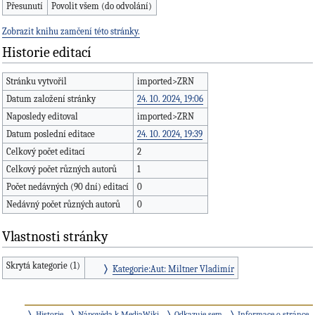
Přesunutí
Povolit všem (do odvolání)
Zobrazit knihu zamčení této stránky.
Historie editací
Stránku vytvořil
imported>ZRN
Datum založení stránky
24. 10. 2024, 19:06
Naposledy editoval
imported>ZRN
Datum poslední editace
24. 10. 2024, 19:39
Celkový počet editací
2
Celkový počet různých autorů
1
Počet nedávných (90 dní) editací
0
Nedávný počet různých autorů
0
Vlastnosti stránky
Skrytá kategorie (1)
Kategorie:Aut: Miltner Vladimír
Historie
Nápověda k MediaWiki
Odkazuje sem
Informace o stránce