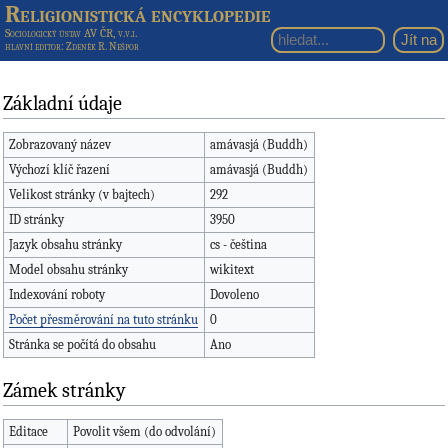
Religionistická encyklopedie
Sociologický ústav AV ČR, v.v.i.
hlavní editor
: Zdeněk R. Nešpor
Základní údaje
Zobrazovaný název
amávasjá (Buddh)
Výchozí klíč řazení
amávasjá (Buddh)
Velikost stránky (v bajtech)
292
ID stránky
3950
Jazyk obsahu stránky
cs - čeština
Model obsahu stránky
wikitext
Indexování roboty
Dovoleno
Počet přesměrování na tuto stránku
0
Stránka se počítá do obsahu
Ano
Zámek stránky
Editace
Povolit všem (do odvolání)