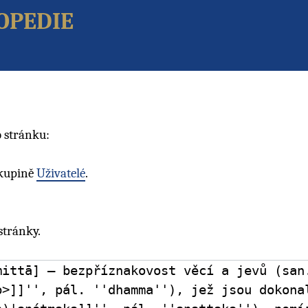
opedie
 stránku:
skupině
Uživatelé
.
stránky.