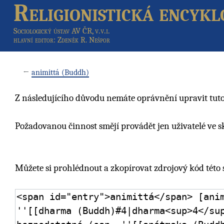
Religionistická encykl
Sociologický ústav AV ČR, v.v.i.
hlavní editor
: Zdeněk R. Nešpor
←
animittá (Buddh)
Z následujícího důvodu nemáte oprávnění upravit tuto
Požadovanou činnost smějí provádět jen uživatelé ve 
Můžete si prohlédnout a zkopírovat zdrojový kód této 