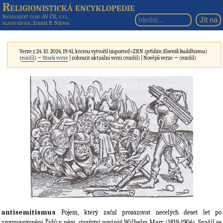
Religionistická encyklopedie
Sociologický ústav AV ČR, v.v.i.
hlavní editor
: Zdeněk R. Nešpor
Verze z 24. 10. 2024, 19:41, kterou vytvořil
imported>ZRN
(přidán Slovník buddhismu)
(
rozdíl
)
← Starší verze
| zobrazit aktuální verzi (rozdíl) | Novější verze → (rozdíl)
antisemitismus
Pojem, který začal prosazovat necelých deset let po
zrovnoprávnění Židů v něm. císařství novinář Wilhelm Marr (1819-1904). Snažil se