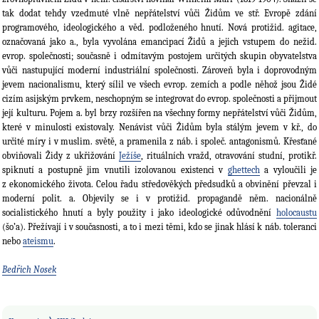
tak dodat tehdy vzedmuté vlně nepřátelství vůči Židům ve stř. Evropě zdání
programového, ideologického a věd. podloženého hnutí. Nová protižid. agitace,
označovaná jako a., byla vyvolána emancipací Židů a jejich vstupem do nežid.
evrop. společnosti; současně i odmítavým postojem určitých skupin obyvatelstva
vůči nastupující moderní industriální společnosti. Zároveň byla i doprovodným
jevem nacionalismu, který sílil ve všech evrop. zemích a podle něhož jsou Židé
cizím asijským prvkem, neschopným se integrovat do evrop. společnosti a přijmout
její kulturu. Pojem a. byl brzy rozšířen na všechny formy nepřátelství vůči Židům,
které v minulosti existovaly. Nenávist vůči Židům byla stálým jevem v kř., do
určité míry i v muslim. světě, a pramenila z náb. i společ. antagonismů. Křesťané
obviňovali Židy z ukřižování
Ježíše
, rituálních vražd, otravování studní, protikř.
spiknutí a postupně jim vnutili izolovanou existenci v
ghettech
a vyloučili je
z ekonomického života. Celou řadu středověkých předsudků a obvinění převzal i
moderní polit. a. Objevily se i v protižid. propagandě něm. nacionálně
socialistického hnutí a byly použity i jako ideologické odůvodnění
holocaustu
(šo’a). Přežívají i v současnosti, a to i mezi těmi, kdo se jinak hlásí k náb. toleranci
nebo
ateismu
.
Bedřich Nosek