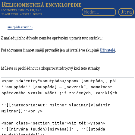
Religionistická encyklopedie
Sociologický ústav AV ČR, v.v.i.
hlavní editor
: Zdeněk R. Nešpor
←
anutpáda (Buddh)
Z následujícího důvodu nemáte oprávnění upravit tuto stránku:
Požadovanou činnost smějí provádět jen uživatelé ve skupině
Uživatelé
.
Můžete si prohlédnout a zkopírovat zdrojový kód této stránky.