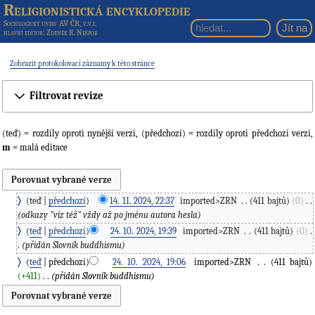
Religionistická encyklopedie
Sociologický ústav AV ČR, v.v.i.
hlavní editor
: Zdeněk R. Nešpor
Zobrazit protokolovací záznamy k této stránce
Filtrovat revize
(teď) = rozdíly oproti nynější verzi, (předchozí) = rozdíly oproti předchozí verzi,
m
= malá editace
teď
předchozí
14. 11. 2024, 22:37
‎
imported>ZRN
‎
411 bajtů
0
‎
odkazy "viz též" vždy až po jménu autora hesla
teď
předchozí
24. 10. 2024, 19:39
‎
imported>ZRN
‎
411 bajtů
0
‎
přidán Slovník buddhismu
teď
předchozí
24. 10. 2024, 19:06
‎
imported>ZRN
‎
411 bajtů
+411
‎
přidán Slovník buddhismu