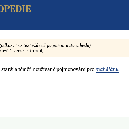
opedie
(odkazy "viz též" vždy až po jménu autora hesla)
 Novější verze → (rozdíl)
; starší a téměř neužívané pojmenování pro
mahájánu
.