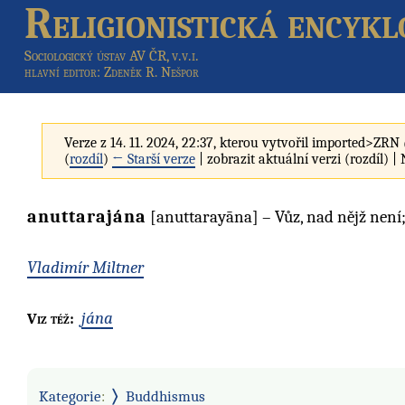
Religionistická encykl
Sociologický ústav AV ČR, v.v.i.
hlavní editor
: Zdeněk R. Nešpor
Verze z 14. 11. 2024, 22:37, kterou vytvořil
imported>ZRN
(
rozdíl
)
← Starší verze
| zobrazit aktuální verzi (rozdíl) |
anuttarajána
[anuttarayāna] – Vůz, nad nějž není
Vladimír Miltner
jána
Viz též:
Kategorie
:
Buddhismus