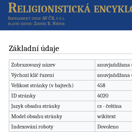
Religionistická encykl
Sociologický ústav AV ČR, v.v.i.
hlavní editor
: Zdeněk R. Nešpor
Základní údaje
Zobrazovaný název
anuvjaňdžana
Výchozí klíč řazení
anuvjaňdžana
Velikost stránky (v bajtech)
458
ID stránky
4020
Jazyk obsahu stránky
cs - čeština
Model obsahu stránky
wikitext
Indexování roboty
Dovoleno