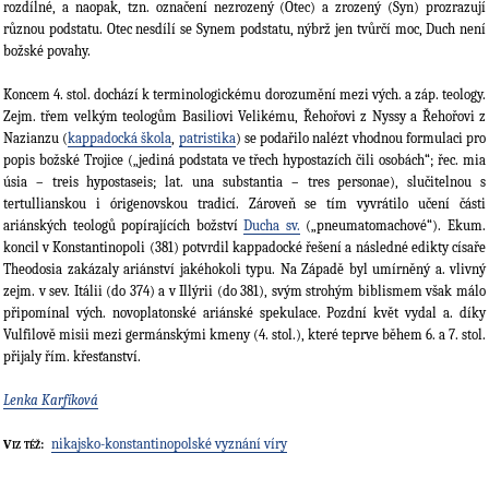
rozdílné, a naopak, tzn. označení nezrozený (Otec) a zrozený (Syn) prozrazují
různou podstatu. Otec nesdílí se Synem podstatu, nýbrž jen tvůrčí moc, Duch není
božské povahy.
Koncem 4. stol. dochází k terminologickému dorozumění mezi vých. a záp. teology.
Zejm. třem velkým teologům Basiliovi Velikému, Řehořovi z Nyssy a Řehořovi z
Nazianzu (
kappadocká škola
,
patristika
) se podařilo nalézt vhodnou formulaci pro
popis božské Trojice („jediná podstata ve třech hypostazích čili osobách“; řec. mia
úsia – treis hypostaseis; lat. una substantia – tres personae), slučitelnou s
tertullianskou i órigenovskou tradicí. Zároveň se tím vyvrátilo učení části
ariánských teologů popírajících božství
Ducha sv.
(„pneumatomachové“). Ekum.
koncil v Konstantinopoli (381) potvrdil kappadocké řešení a následné edikty císaře
Theodosia zakázaly ariánství jakéhokoli typu. Na Západě byl umírněný a. vlivný
zejm. v sev. Itálii (do 374) a v Illýrii (do 381), svým strohým biblismem však málo
připomínal vých. novoplatonské ariánské spekulace. Pozdní květ vydal a. díky
Vulfilově misii mezi germánskými kmeny (4. stol.), které teprve během 6. a 7. stol.
přijaly řím. křesťanství.
Lenka Karfíková
nikajsko-konstantinopolské vyznání víry
Viz též: