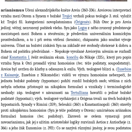
arianismus
Učení alexandrijského kněze Areia (260-336). Areiovou interpretací
vztahu mezi Otcem a Synem v božské
Trojici
vrcholí pokus teologie 3. stol. vyložit
kř. Trojici fil. kategoriemi novoplatonismu (
Órigenés
). Bůh Otec je pro Areia
jediný, věčný, nezrozený počátek všeho. Syn jako
Logos
z něho zrozený představuje
mezistupeň mezi Bohem a stvořením; je především universálním kosmickým
prostředníkem, a to i při svém vtělení (kenósis), chápaném jako součást vývoje
universa. Účast na božství získává Syn na základě své svobody obrácené k dobru a
Bohem od počátku předvídané. – Nepokoje vyvolané Areiovým učením se rozhodl
císař
Konstantin I.
řešit svoláním ekum.
koncilu
do Nikaje (325), který pro popis
vztahu Syna k Otci prosadil výraz homoúsios (řec. téže podstaty, soupodstatný).
Areios byl uvržen do klatby a odsouzen k exilu. Vých. teologové blízcí a. (
Eusebios
z Kaisareje
, Eusebios z Nikomédie) viděli ve výrazu homoúsios nebezpečí, že
jednota božské podstaty (hypostaze) pohltí rozdíl božských osob; většina z nich
nebyla ochotna přistoupit na nikajskou formulaci a vznikaly i terminologické
neshody: záp. teologové v návaznosti na
Tertulliana
hovořili o jediné božské
podstatě (hypostazi); vých. teologové vycházející z Origena trvali na třech božských
hypostazích. Synody v Rimini (359), Seleukii (360) a Konstantinopoli (360) stavěly
proti nikajskému homoúsios (Syn je téže podstaty s Otcem) umírněnou ariánskou
formulaci homoios (řec. podobný). Zároveň se ovšem vymezují proti
novoarianismu, jak jej s užitím aristotelské logiky rozvinuli Aetios z Antiocheje (z.
366) a jeho žák Eunomios (z. 392): Co se nazývá různými jmény, je svou podstatou