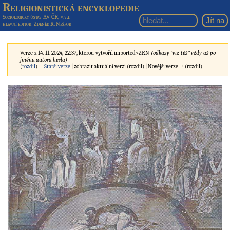
Religionistická encyklopedie
Sociologický ústav AV ČR, v.v.i.
hlavní editor
: Zdeněk R. Nešpor
Verze z 14. 11. 2024, 22:37, kterou vytvořil
imported>ZRN
(odkazy "viz též" vždy až po
jménu autora hesla)
(
rozdíl
)
← Starší verze
| zobrazit aktuální verzi (rozdíl) | Novější verze → (rozdíl)