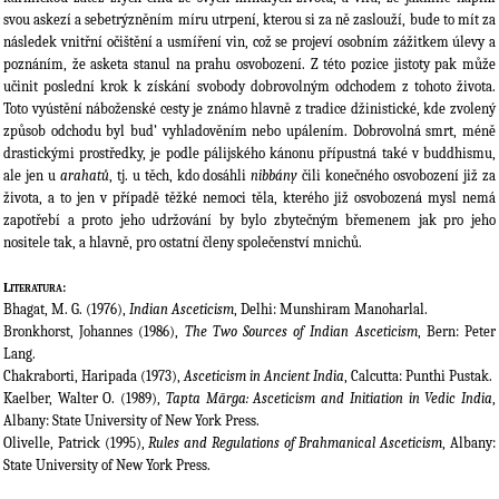
svou askezí a sebetrýzněním míru utrpení, kterou si za ně zaslouží, bude to mít za
následek vnitřní očištění a usmíření vin, což se projeví osobním zážitkem úlevy a
poznáním, že asketa stanul na prahu osvobození. Z této pozice jistoty pak může
učinit poslední krok k získání svobody dobrovolným odchodem z tohoto života.
Toto vyústění náboženské cesty je známo hlavně z tradice džinistické, kde zvolený
způsob odchodu byl bud’ vyhladověním nebo upálením. Dobrovolná smrt, méně
drastickými prostředky, je podle pálijského kánonu přípustná také v buddhismu,
ale jen u
arahatů
, tj. u těch, kdo dosáhli
nibbány
čili konečného osvobození již za
života, a to jen v případě těžké nemoci těla, kterého již osvobozená mysl nemá
zapotřebí a proto jeho udržování by bylo zbytečným břemenem jak pro jeho
nositele tak, a hlavně, pro ostatní členy společenství mnichů.
Literatura:
Bhagat, M. G. (1976),
Indian Asceticism
, Delhi: Munshiram Manoharlal.
Bronkhorst, Johannes (1986),
The Two Sources of Indian Asceticism
, Bern: Peter
Lang.
Chakraborti, Haripada (1973),
Asceticism in Ancient India
, Calcutta: Punthi Pustak.
Kaelber, Walter O. (1989),
Tapta Mārga: Asceticism and Initiation in Vedic India
,
Albany: State University of New York Press.
Olivelle, Patrick (1995),
Rules and Regulations of Brahmanical Asceticism
, Albany:
State University of New York Press.