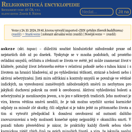
Religionistická encyklopedie
Sociologický ústav AV ČR, v.v.i.
hlavní editor
: Zdeněk R. Nešpor
Verze z 24. 10. 2024, 19:40, kterou vytvořil
imported>ZRN
(přidán Slovník buddhismu)
(
rozdíl
)
← Starší verze
| zobrazit aktuální verzi (rozdíl) | Novější verze → (rozdíl)
askeze
(skt.
tapas
) – důležitá součást hinduistické náboženské praxe od
nejstarších dob až po dnešek. Vyskytuje se v mnoha podobách, od prostého
ovládání smyslů, celibátu a zřeknutí se života ve světě, jež může znamenat život v
klášteře, potulný život žebravého světce v relativní pohodě nebo s tuhou kázní i s
životem na hranici hladovění, až po vyhledávání těžkostí, strázně a bolesti nebo i
aktivní sebetrýznění. Jistá míra odříkání a kontroly smyslů se považuje ve většině
indických, na vysvobození zaměřených náboženských směrů za nezbytnou pro
jakýkoli duchovní pokrok na cestě k osvobození. Aktivní vyhledávání bolesti a
sebetrýznění je menšinovým jevem, a to jen v některých tradicích. Jeho motivací je
víra, kterou většina směrů nesdílí, že je tak možno urychlit uzrání karmické
odplaty za minulé zlé skutky, čili odpykat si je takto ještě za přítomného života a
tím si vytvořit předpoklad k dosažení osvobození od nutnosti dalšího
znovuzrozování a tedy možnosti konečné spásy nejpozději v okamžiku smrti. V
pozadí tohoto přesvědčení je názor, že prakticky každý člověk sebou vleče
karmickou zátěž zlých činů ze svých minulých životů, a víra, že jakmile naplní