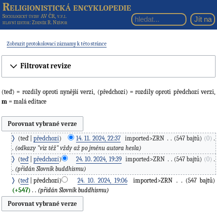
Religionistická encyklopedie
Sociologický ústav AV ČR, v.v.i.
hlavní editor
: Zdeněk R. Nešpor
Zobrazit protokolovací záznamy k této stránce
Filtrovat revize
(teď) = rozdíly oproti nynější verzi, (předchozí) = rozdíly oproti předchozí verzi,
m
= malá editace
teď
předchozí
14. 11. 2024, 22:37
‎
imported>ZRN
‎
547 bajtů
0
‎
odkazy "viz též" vždy až po jménu autora hesla
teď
předchozí
24. 10. 2024, 19:39
‎
imported>ZRN
‎
547 bajtů
0
‎
přidán Slovník buddhismu
teď
předchozí
24. 10. 2024, 19:06
‎
imported>ZRN
‎
547 bajtů
+547
‎
přidán Slovník buddhismu