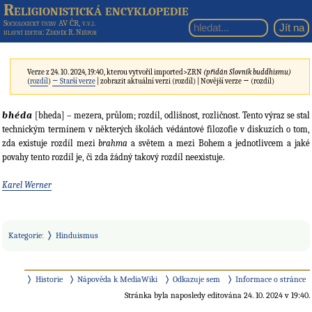
Religionistická encyklopedie
Sociologický ústav AV ČR, v.v.i.
hlavní editor
: Zdeněk R. Nešpor
Verze z 24. 10. 2024, 19:40, kterou vytvořil
imported>ZRN
(přidán Slovník buddhismu)
(
rozdíl
)
← Starší verze
| zobrazit aktuální verzi (rozdíl) | Novější verze → (rozdíl)
bhéda
[bheda] – mezera, průlom; rozdíl, odlišnost, rozličnost. Tento výraz se stal
technickým termínem v některých školách védántové filozofie v diskuzích o tom,
zda existuje rozdíl mezi
brahma
a světem a mezi Bohem a jednotlivcem a jaké
povahy tento rozdíl je, či zda žádný takový rozdíl neexistuje.
Karel Werner
Kategorie
:
Hinduismus
Historie
Nápověda k MediaWiki
Odkazuje sem
Informace o stránce
Stránka byla naposledy editována 24. 10. 2024 v 19:40.