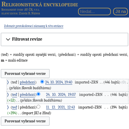
Religionistická encyklopedie
Sociologický ústav AV ČR, v.v.i.
hlavní editor
: Zdeněk R. Nešpor
Zobrazit protokolovací záznamy k této stránce
Filtrovat revize
(teď) = rozdíly oproti nynější verzi, (předchozí) = rozdíly oproti předchozí verzi,
m
= malá editace
teď
předchozí
24. 10. 2024, 19:40
‎
imported>ZRN
‎
446 bajtů
0
‎
přidán Slovník buddhismu
teď
předchozí
24. 10. 2024, 19:07
‎
imported>ZRN
‎
446 bajtů
+52
‎
přidán Slovník buddhismu
teď
předchozí
11. 12. 2021, 12:43
‎
imported>ZRN
‎
394 bajtů
+394
‎
import JKI a Hind