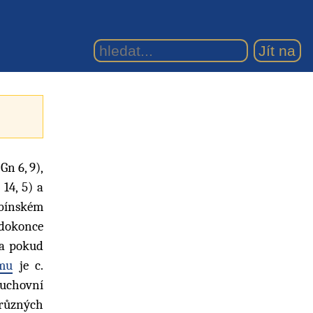
 Gn 6, 9),
14, 5) a
abínském
m dokonce
 a pokud
smu
je c.
uchovní
 různých