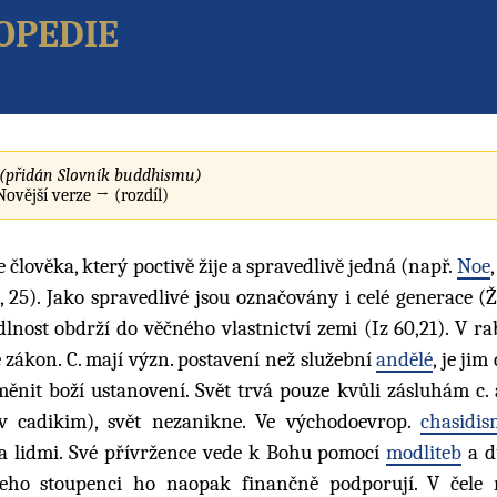
opedie
(přidán Slovník buddhismu)
 Novější verze → (rozdíl)
 člověka, který poctivě žije a spravedlivě jedná (např.
Noe
,
 25). Jako spravedlivé jsou označovány i celé generace (Ž 
lnost obdrží do věčného vlastnictví zemi (Iz 60,21). V r
je zákon. C. mají význ. postavení než služební
andělé
, je ji
měnit boží ustanovení. Svět trvá pouze kvůli zásluhám c.
v cadikim), svět nezanikne. Ve východoevrop.
chasidi
a lidmi. Své přívržence vede k Bohu pomocí
modliteb
a d
 Jeho stoupenci ho naopak finančně podporují. V čele