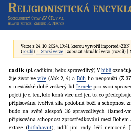
Religionistická encykl
Sociologický ústav AV ČR, v.v.i.
hlavní editor
: Zdeněk R. Nešpor
Verze z 24. 10. 2024, 19:41, kterou vytvořil
imported>ZRN
(
rozdíl
)
← Starší verze
| zobrazit aktuální verzi (rozdíl) |
cadik
(pl. cadikim; hebr. spravedlivý) V
bibli
označuje
žije život ve
víře
(Abk 2, 4) a
Bůh
ho neopouští (Ž 37,
v mesiášské době veškerý lid
Izraele
pro svou spraved
pojetí je c. ten, kdo koná více než jen to, co předepisu
připisována tvořivá síla podobná boží a schopnost z
bude na světě alespoň 36 spravedlivých (lamed-va
připisována schopnost zprostředkování mezi Bohem 
extáze (
hitlahavut
), udílí jim rady, léčí nemocné.