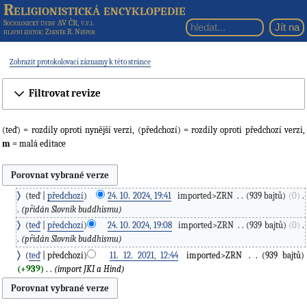
Religionistická encyklopedie
Sociologický ústav AV ČR, v.v.i.
hlavní editor
: Zdeněk R. Nešpor
Zobrazit protokolovací záznamy k této stránce
Filtrovat revize
(teď) = rozdíly oproti nynější verzi, (předchozí) = rozdíly oproti předchozí verzi,
m
= malá editace
teď
předchozí
24. 10. 2024, 19:41
‎
imported>ZRN
‎
939 bajtů
0
‎
přidán Slovník buddhismu
teď
předchozí
24. 10. 2024, 19:08
‎
imported>ZRN
‎
939 bajtů
0
‎
přidán Slovník buddhismu
teď
předchozí
11. 12. 2021, 12:44
‎
imported>ZRN
‎
939 bajtů
+939
‎
import JKI a Hind