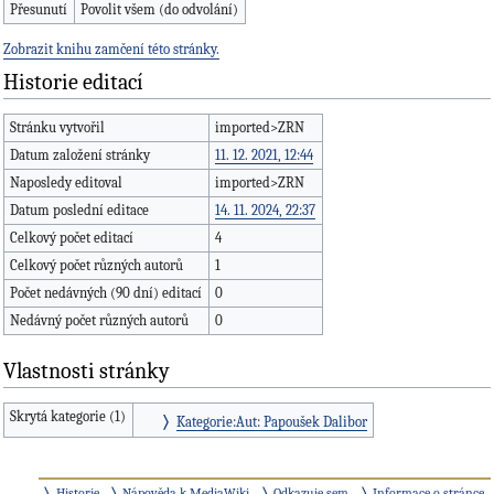
Přesunutí
Povolit všem (do odvolání)
Zobrazit knihu zamčení této stránky.
Historie editací
Stránku vytvořil
imported>ZRN
Datum založení stránky
11. 12. 2021, 12:44
Naposledy editoval
imported>ZRN
Datum poslední editace
14. 11. 2024, 22:37
Celkový počet editací
4
Celkový počet různých autorů
1
Počet nedávných (90 dní) editací
0
Nedávný počet různých autorů
0
Vlastnosti stránky
Skrytá kategorie (1)
Kategorie:Aut: Papoušek Dalibor
Historie
Nápověda k MediaWiki
Odkazuje sem
Informace o stránce