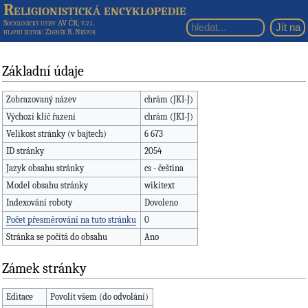
Religionistická encyklopedie
Sociologický ústav AV ČR, v.v.i.
hlavní editor
: Zdeněk R. Nešpor
Základní údaje
Zobrazovaný název
chrám (JKI-J)
Výchozí klíč řazení
chrám (JKI-J)
Velikost stránky (v bajtech)
6 673
ID stránky
2054
Jazyk obsahu stránky
cs - čeština
Model obsahu stránky
wikitext
Indexování roboty
Dovoleno
Počet přesměrování na tuto stránku
0
Stránka se počítá do obsahu
Ano
Zámek stránky
Editace
Povolit všem (do odvolání)