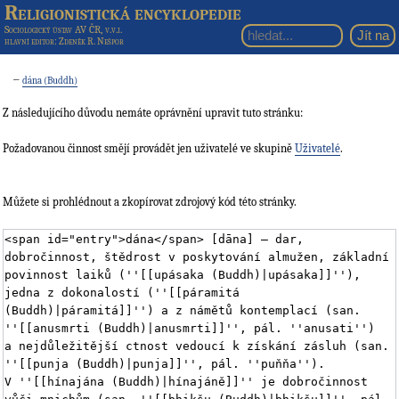
Religionistická encyklopedie
Sociologický ústav AV ČR, v.v.i.
hlavní editor
: Zdeněk R. Nešpor
←
dána (Buddh)
Z následujícího důvodu nemáte oprávnění upravit tuto stránku:
Požadovanou činnost smějí provádět jen uživatelé ve skupině
Uživatelé
.
Můžete si prohlédnout a zkopírovat zdrojový kód této stránky.