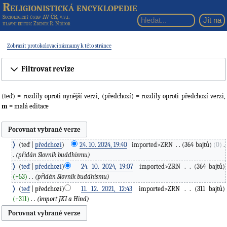
Religionistická encyklopedie
Sociologický ústav AV ČR, v.v.i.
hlavní editor
: Zdeněk R. Nešpor
Zobrazit protokolovací záznamy k této stránce
Filtrovat revize
(teď) = rozdíly oproti nynější verzi, (předchozí) = rozdíly oproti předchozí verzi,
m
= malá editace
teď
předchozí
24. 10. 2024, 19:40
‎
imported>ZRN
‎
364 bajtů
0
‎
přidán Slovník buddhismu
teď
předchozí
24. 10. 2024, 19:07
‎
imported>ZRN
‎
364 bajtů
+53
‎
přidán Slovník buddhismu
teď
předchozí
11. 12. 2021, 12:43
‎
imported>ZRN
‎
311 bajtů
+311
‎
import JKI a Hind