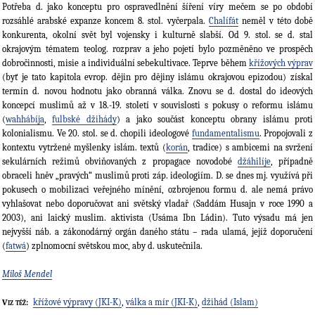
Potřeba d. jako konceptu pro ospra­vedlnění šíření víry mečem se po období
rozsáhlé arabské expanze koncem 8. stol. vyčerpala.
Chalífát
neměl v této době
konkurenta, okolní svět byl vojensky i kulturně slabší. Od 9. stol. se d. stal
okrajovým tématem teolog. roz­prav a jeho pojetí bylo pozměněno ve pro­spěch
dobročinnosti, misie a individuální sebekultivace. Teprve během
křížových výprav
(byť je tato kapitola evrop. dějin pro dějiny islámu okrajovou epizodou) získal
termín d. novou hodnotu jako obranná válka. Znovu se d. dostal do ideo­vých
koncepcí muslimů až v 18.-19. století v souvislosti s pokusy o re­formu islámu
(
wahhábíja
,
fulbské džihády
) a jako součást konceptu obrany islámu proti
kolonialismu. Ve 20. stol. se d. chopili ideologové
fundamentalismu
. Propojovali z
kontextu vytržené myšlenky islám. textů (
korán
, tradice) s ambicemi na svržení
sekulárních režimů obviňovaných z propagace novodobé
džáhilíje
, případně
obraceli hněv „pravých“ muslimů proti záp. ideologiím. D. se dnes mj. využívá při
pokusech o mobilizaci veřejného mínění, ozbrojenou formu d. ale nemá právo
vyhlašovat nebo doporučovat ani světský vladař (Saddám Husajn v roce 1990 a
2003), ani laický muslim. aktivista (Usáma Ibn Ládin). Tuto výsadu má jen
nejvyšší náb. a zákono­dárný orgán daného státu – rada ulamá, jejíž doporučení
(
fatwá
) zplno­mocní světskou moc, aby d. uskutečnila.
Miloš Mendel
křížové výpravy (JKI-K)
,
válka a mír (JKI-K)
,
džihád (Islam)
Viz též: