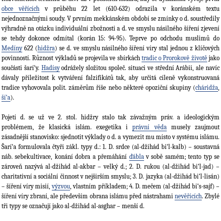
obce věřících
v průběhu 22 let (610-632) odrazila v koránském textu
nejednoznačnými soudy. V prvním mekkánském období se zmínky o d. soustředily
výhradně na otázku individuální zbožnosti a d. ve smyslu násilného šíření zjevení
se tehdy dokonce odmítal (korán 15: 94-95). Teprve po odchodu muslimů do
Medíny
622 (
hidžra
) se d. ve smyslu násilného šíření víry stal jednou z klíčových
povinností. Různost výkladů se projevila ve sbírkách
tradic o Prorokově životě
jako
součásti šarí‘y.
Hadísy
odrážely složitou společ. situaci ve střední Arábii, ale navíc
dávaly příležitost k vytváření falzifikátů tak, aby určitá cíleně vykonstruovaná
tradice vyhovovala polit. záměrům říše nebo některé opoziční skupiny (
cháridža
,
ší‘a
).
Pojetí d. se už ve 2. stol. hidžry stalo tak závažným práv. a ideologickým
problémem, že klasická islám. exegetika i
právní věda
musely zaujmout
zásadnější stanovisko: sjednotit výklady o d. a vymezit mu místo v systému islámu.
Šarí‘a formulovala čtyři zákl. typy d.: 1. D. srdce (al-džihád bi‘l-kalb) – soustavná
náb. sebekultivace, konání dobra a přemáhání
ďábla
v sobě samém; tento typ se
zároveň nazývá al-džihád al-akbar – velký d.; 2. D. rukou (al-džihád bi‘l-jad) –
charitativní a sociální činnost v nejširším smyslu; 3. D. jazyka (al-džihád bi‘l-lisán)
– šíření víry misií,
výzvou
, vlastním příkladem; 4. D. mečem (al-džihád bi‘s-sajf) –
šíření víry zbraní, ale především obrana islámu před nástrahami
nevěřících
. Zbylé
tři typy se označují jako al-džihád al-asghar – menší d.