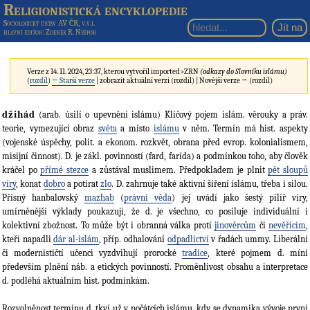
Religionistická encyklopedie
Sociologický ústav AV ČR, v.v.i.
hlavní editor
: Zdeněk R. Nešpor
Verze z 14. 11. 2024, 23:37, kterou vytvořil
imported>ZRN
(odkazy do Slovníku islámu)
(
rozdíl
)
← Starší verze
| zobrazit aktuální verzi (rozdíl) | Novější verze → (rozdíl)
džihád
(arab. úsilí o upevnění islámu) Klíčový pojem islám. věrouky a práv.
teorie, vymezující obraz
světa
a místo
islámu
v něm. Termín má hist. aspekty
(vojenské úspěchy, polit. a ekonom. rozkvět, obrana před evrop. kolonia­lismem,
misijní činnost). D. je zákl. povinností (fard, farída) a podmínkou toho, aby člověk
kráčel po
přímé stezce
a zůstával muslimem. Předpokladem je plnit
pět sloupů
víry
, konat
dobro
a potírat
zlo
. D. zahrnuje také aktivní šíření islámu, třeba i silou.
Přísný hanbalovský
mazhab
(
právní věda
) jej uvádí jako šestý pilíř víry,
umírněnější výklady poukazují, že d. je všechno, co posiluje individuální i
kolektivní zbožnost. To může být i obranná válka proti
jinověrcům
či
nevěřícím
,
kteří napadli
dár al-islám
, příp. odhalování
odpadlictví
v řadách ummy. Liberální
či moder­nističtí učenci vyzdvihují prorocké
tradice
, které pojmem d. míní
především plnění náb. a etických povin­ností. Proměnlivost obsahu a interpretace
d. podléhá aktuálním hist. podmínkám.
Rozvolněnost termínu d. tkví už v počátcích islámu, kdy se dynamika vývoje první