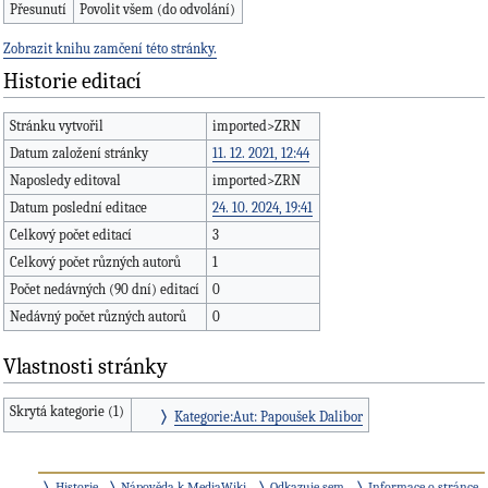
Přesunutí
Povolit všem (do odvolání)
Zobrazit knihu zamčení této stránky.
Historie editací
Stránku vytvořil
imported>ZRN
Datum založení stránky
11. 12. 2021, 12:44
Naposledy editoval
imported>ZRN
Datum poslední editace
24. 10. 2024, 19:41
Celkový počet editací
3
Celkový počet různých autorů
1
Počet nedávných (90 dní) editací
0
Nedávný počet různých autorů
0
Vlastnosti stránky
Skrytá kategorie (1)
Kategorie:Aut: Papoušek Dalibor
Historie
Nápověda k MediaWiki
Odkazuje sem
Informace o stránce