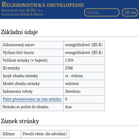
Religionistická encyklopedie
Sociologický ústav AV ČR, v.v.i.
hlavní editor
: Zdeněk R. Nešpor
Základní údaje
Zobrazovaný název
evangelikálové (JKI-K)
Výchozí klíč řazení
evangelikálové (JKI-K)
Velikost stránky (v bajtech)
1 024
ID stránky
2768
Jazyk obsahu stránky
cs - čeština
Model obsahu stránky
wikitext
Indexování roboty
Dovoleno
Počet přesměrování na tuto stránku
0
Stránka se počítá do obsahu
Ano
Zámek stránky
Editace
Povolit všem (do odvolání)