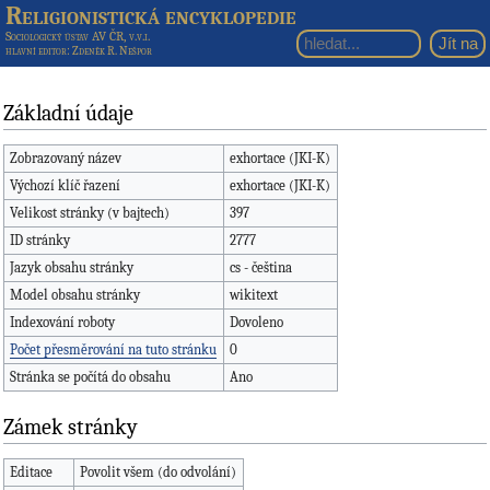
Religionistická encyklopedie
Sociologický ústav AV ČR, v.v.i.
hlavní editor
: Zdeněk R. Nešpor
Základní údaje
Zobrazovaný název
exhortace (JKI-K)
Výchozí klíč řazení
exhortace (JKI-K)
Velikost stránky (v bajtech)
397
ID stránky
2777
Jazyk obsahu stránky
cs - čeština
Model obsahu stránky
wikitext
Indexování roboty
Dovoleno
Počet přesměrování na tuto stránku
0
Stránka se počítá do obsahu
Ano
Zámek stránky
Editace
Povolit všem (do odvolání)