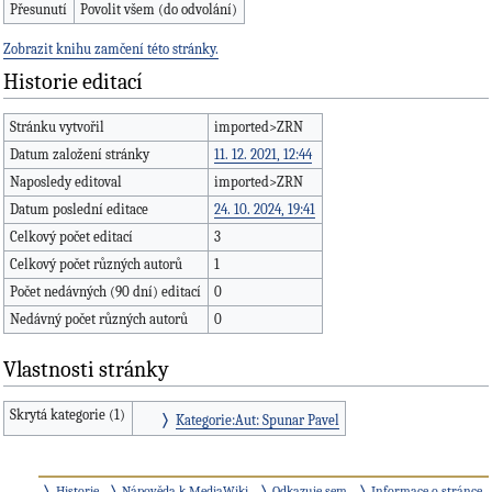
Přesunutí
Povolit všem (do odvolání)
Zobrazit knihu zamčení této stránky.
Historie editací
Stránku vytvořil
imported>ZRN
Datum založení stránky
11. 12. 2021, 12:44
Naposledy editoval
imported>ZRN
Datum poslední editace
24. 10. 2024, 19:41
Celkový počet editací
3
Celkový počet různých autorů
1
Počet nedávných (90 dní) editací
0
Nedávný počet různých autorů
0
Vlastnosti stránky
Skrytá kategorie (1)
Kategorie:Aut: Spunar Pavel
Historie
Nápověda k MediaWiki
Odkazuje sem
Informace o stránce