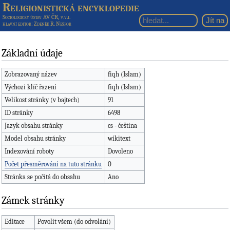
Religionistická encyklopedie
Sociologický ústav AV ČR, v.v.i.
hlavní editor
: Zdeněk R. Nešpor
Základní údaje
Zobrazovaný název
fiqh (Islam)
Výchozí klíč řazení
fiqh (Islam)
Velikost stránky (v bajtech)
91
ID stránky
6498
Jazyk obsahu stránky
cs - čeština
Model obsahu stránky
wikitext
Indexování roboty
Dovoleno
Počet přesměrování na tuto stránku
0
Stránka se počítá do obsahu
Ano
Zámek stránky
Editace
Povolit všem (do odvolání)