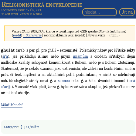
Religionistická encyklopedie
Sociologický ústav AV ČR, v.v.i.
hlavní editor
: Zdeněk R. Nešpor
Verze z 24. 10. 2024, 19:41, kterou vytvořil
imported>ZRN
(přidán Slovník buddhismu)
(
rozdíl
)
← Starší verze
| zobrazit aktuální verzi (rozdíl) | Novější verze → (rozdíl)
ghulát
(arab. a per. pl. pro ghálí – extremisté) Polemický název pro ší‘itské sekty
(
ší‘a
), jež přikládají Alímu nebo jiným
imámům
a osobám ší‘itských dějin
nadlidské kvality, schopnost komunikovat s Bohem, nebo je s Bohem ztotožňují.
Skutečnost, že je někdo označen jako extremista, ale záleží na konkrétním směru
práv. či teol. myšlení a na aktuálních polit. podmínkách, v nichž se odehrávají
náb.-ideologické střety mezi g. a
sunnou
nebo g. a ší‘ou dvanácti imámů (
isná
ašaríja
). V zásadě však platí, že za g. byla označována skupina, jež překročila meze
učení isná ašaríje.
Miloš Mendel
Kategorie
:
JKI/Islám