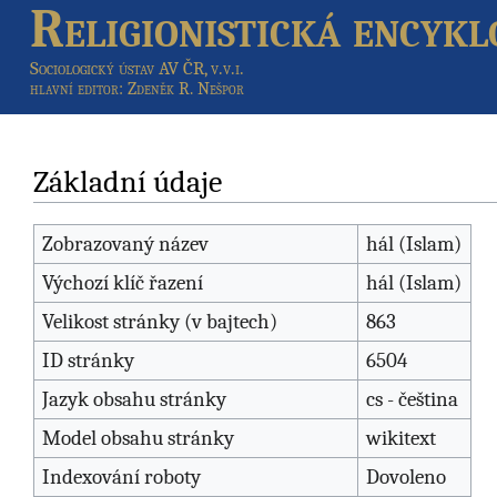
Religionistická encykl
Sociologický ústav AV ČR, v.v.i.
hlavní editor
: Zdeněk R. Nešpor
Základní údaje
Zobrazovaný název
hál (Islam)
Výchozí klíč řazení
hál (Islam)
Velikost stránky (v bajtech)
863
ID stránky
6504
Jazyk obsahu stránky
cs - čeština
Model obsahu stránky
wikitext
Indexování roboty
Dovoleno