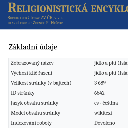
Religionistická encykl
Sociologický ústav AV ČR, v.v.i.
hlavní editor
: Zdeněk R. Nešpor
Základní údaje
Zobrazovaný název
jídlo a pití (Isl
Výchozí klíč řazení
jídlo a pití (Isl
Velikost stránky (v bajtech)
3 689
ID stránky
6542
Jazyk obsahu stránky
cs - čeština
Model obsahu stránky
wikitext
Indexování roboty
Dovoleno