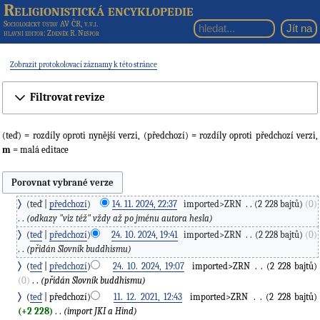
Religionistická encyklopedie
Sociologický ústav AV ČR, v.v.i.
hlavní editor
: Zdeněk R. Nešpor
Zobrazit protokolovací záznamy k této stránce
Filtrovat revize
(teď) = rozdíly oproti nynější verzi, (předchozí) = rozdíly oproti předchozí verzi,
m
= malá editace
teď
předchozí
14. 11. 2024, 22:37
‎
imported>ZRN
‎
2 228 bajtů
0
odkazy "viz též" vždy až po jménu autora hesla
teď
předchozí
24. 10. 2024, 19:41
‎
imported>ZRN
‎
2 228 bajtů
0
přidán Slovník buddhismu
teď
předchozí
24. 10. 2024, 19:07
‎
imported>ZRN
‎
2 228 bajtů
0
‎
přidán Slovník buddhismu
teď
předchozí
11. 12. 2021, 12:43
‎
imported>ZRN
‎
2 228 bajtů
+2 228
‎
import JKI a Hind