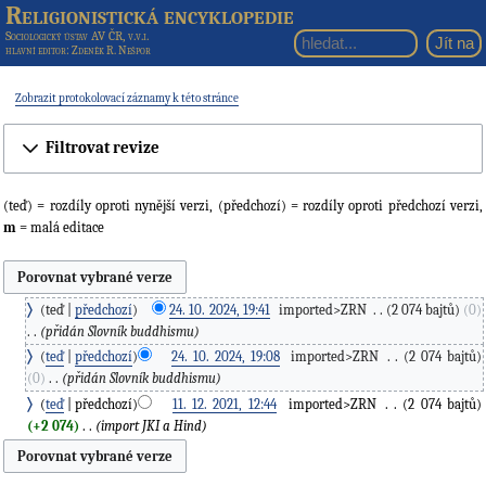
Religionistická encyklopedie
Sociologický ústav AV ČR, v.v.i.
hlavní editor
: Zdeněk R. Nešpor
Zobrazit protokolovací záznamy k této stránce
Filtrovat revize
(teď) = rozdíly oproti nynější verzi, (předchozí) = rozdíly oproti předchozí verzi,
m
= malá editace
teď
předchozí
24. 10. 2024, 19:41
‎
imported>ZRN
‎
2 074 bajtů
0
přidán Slovník buddhismu
teď
předchozí
24. 10. 2024, 19:08
‎
imported>ZRN
‎
2 074 bajtů
0
‎
přidán Slovník buddhismu
teď
předchozí
11. 12. 2021, 12:44
‎
imported>ZRN
‎
2 074 bajtů
+2 074
‎
import JKI a Hind