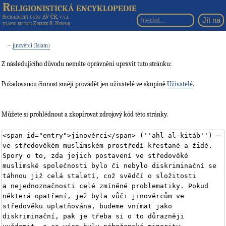
Religionistická encyklopedie
Sociologický ústav AV ČR, v.v.i.
hlavní editor
: Zdeněk R. Nešpor
←
jinověrci (Islam)
Z následujícího důvodu nemáte oprávnění upravit tuto stránku:
Požadovanou činnost smějí provádět jen uživatelé ve skupině
Uživatelé
.
Můžete si prohlédnout a zkopírovat zdrojový kód této stránky.