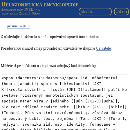
Religionistická encyklopedie
Sociologický ústav AV ČR, v.v.i.
hlavní editor
: Zdeněk R. Nešpor
←
judaismus (JKI-J)
Z následujícího důvodu nemáte oprávnění upravit tuto stránku:
Požadovanou činnost smějí provádět jen uživatelé ve skupině
Uživatelé
.
Můžete si prohlédnout a zkopírovat zdrojový kód této stránky.