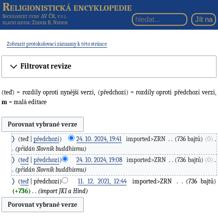
Religionistická encyklopedie
Sociologický ústav AV ČR, v.v.i.
hlavní editor
: Zdeněk R. Nešpor
Zobrazit protokolovací záznamy k této stránce
Filtrovat revize
(teď) = rozdíly oproti nynější verzi, (předchozí) = rozdíly oproti předchozí verzi,
m
= malá editace
teď
předchozí
24. 10. 2024, 19:41
‎
imported>ZRN
‎
736 bajtů
0
‎
přidán Slovník buddhismu
teď
předchozí
24. 10. 2024, 19:08
‎
imported>ZRN
‎
736 bajtů
0
‎
přidán Slovník buddhismu
teď
předchozí
11. 12. 2021, 12:44
‎
imported>ZRN
‎
736 bajtů
+736
‎
import JKI a Hind