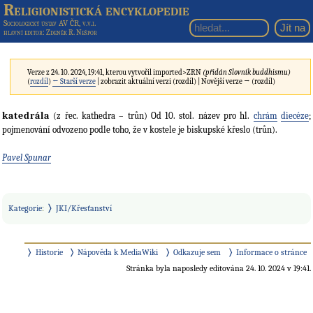
Religionistická encyklopedie
Sociologický ústav AV ČR, v.v.i.
hlavní editor
: Zdeněk R. Nešpor
Verze z 24. 10. 2024, 19:41, kterou vytvořil
imported>ZRN
(přidán Slovník buddhismu)
(
rozdíl
)
← Starší verze
| zobrazit aktuální verzi (rozdíl) | Novější verze → (rozdíl)
katedrála
(z řec. kathedra – trůn) Od 10. stol. název pro hl.
chrám
diecéze
;
pojmenování odvozeno podle toho, že v kostele je biskupské křeslo (trůn).
Pavel Spunar
Kategorie
:
JKI/Křesťanství
Historie
Nápověda k MediaWiki
Odkazuje sem
Informace o stránce
Stránka byla naposledy editována 24. 10. 2024 v 19:41.