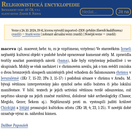
Religionistická encyklopedie
Sociologický ústav AV ČR, v.v.i.
hlavní editor
: Zdeněk R. Nešpor
Verze z 24. 10. 2024, 19:41, kterou vytvořil
imported>ZRN
(přidán Slovník buddhismu)
(
rozdíl
)
← Starší verze
| zobrazit aktuální verzi (rozdíl) | Novější verze → (rozdíl)
maceva
(pl. macevot; hebr. to, co je vzpřímeno, vztyčeno) Ve starověkém
Izraeli
nejčastěji kultovní objekt v podobě hrubě opracované kamenné stély. M. zpravidla
tvořily součást posvátných návrší (
bama
), kde byly vztyčovány jednotlivě i ve
skupinách. Mohly se však nacházet i v chrámovém areálu, jak o tom svědčí zmínka
o dvou bronzových sloupech umístěných před vchodem do Šalomounova
chrámu
v
Jeruzalémě
(1Kr 7, 15-22; 2Pa 3, 15-17) i podobná situace v chrámu v Aradu. M.
bývají většinou interpretovány jako symbol nebo sídlo božstva či jeho lokální
manifestace. V bibl. textech je jejich uctívání většinou tvrdě odsuzováno, což
nepřímo ukazuje na jejich značné rozšíření, doložené také archeologicky (Chasor,
Megido, Gezer, Šekem aj.). Nejdůrazněji proti m. vystoupili judští králové
Chizkijáš
a
Jóšijáš
prosazující kultickou očistu (2Kr 18, 4; 23, 1-25). V novější době
označuje výraz m. náhrobní kámen.
Dalibor Papoušek