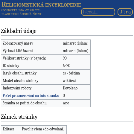
Religionistická encyklopedie
Sociologický ústav AV ČR, v.v.i.
hlavní editor
: Zdeněk R. Nešpor
Základní údaje
Zobrazovaný název
minaret (Islam)
Výchozí klíč řazení
minaret (Islam)
Velikost stránky (v bajtech)
90
ID stránky
6570
Jazyk obsahu stránky
cs - čeština
Model obsahu stránky
wikitext
Indexování roboty
Dovoleno
Počet přesměrování na tuto stránku
0
Stránka se počítá do obsahu
Ano
Zámek stránky
Editace
Povolit všem (do odvolání)